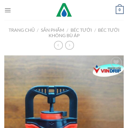
Chuyển
0
đến
nội
dung
TRANG CHỦ
/
SẢN PHẨM
/
BÉC TƯỚI
/
BÉC TƯỚI
KHÔNG BÙ ÁP
Add to
Wishlist