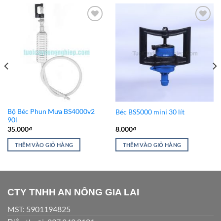
Add to
Add to
Wishlist
Wishlist
Bộ Béc Phun Mưa BS4000v2
Béc BS5000 mini 30 lít
90l
35.000
₫
8.000
₫
THÊM VÀO GIỎ HÀNG
THÊM VÀO GIỎ HÀNG
CTY TNHH AN NÔNG GIA LAI
MST: 5901194825