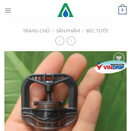
Chuyển
0
đến
nội
dung
TRANG CHỦ
/
SẢN PHẨM
/
BÉC TƯỚI
Add to
Wishlist