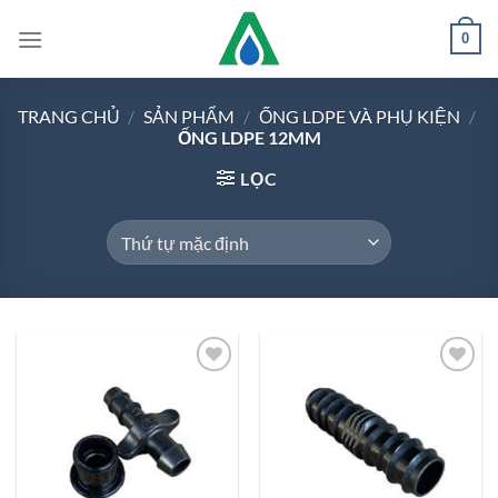
Chuyển
0
đến
nội
dung
TRANG CHỦ
/
SẢN PHẨM
/
ỐNG LDPE VÀ PHỤ KIỆN
/
ỐNG LDPE 12MM
LỌC
Add to
Add to
Wishlist
Wishlist