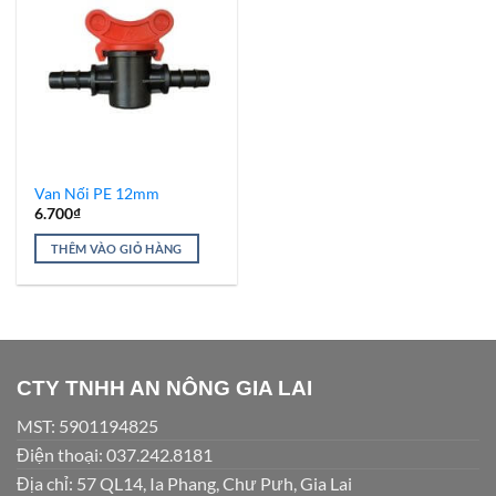
Add to
Wishlist
Van Nối PE 12mm
6.700
₫
THÊM VÀO GIỎ HÀNG
CTY TNHH AN NÔNG GIA LAI
MST: 5901194825
Điện thoại: 037.242.8181
Địa chỉ: 57 QL14, Ia Phang, Chư Pưh, Gia Lai