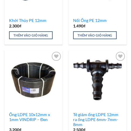
Khởi Thủy PE 12mm
Nối Ống PE 12mm
2.300
₫
1.490
₫
THÊM VÀO GIỎ HÀNG
THÊM VÀO GIỎ HÀNG
Add to
Add to
Wishlist
Wishlist
Ống LDPE 10x12mm x
Tê giảm ống LDPE 12mm
1mm VINDRIP – Đen
ra ống LDPE 6mm-7mm-
8mm
3.200
₫
2.500
₫