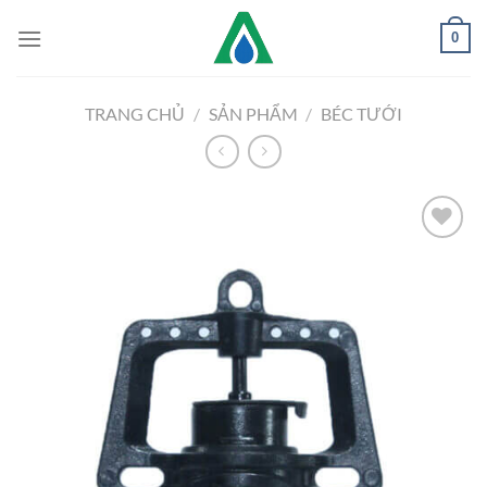
Chuyển
0
đến
nội
dung
TRANG CHỦ
/
SẢN PHẨM
/
BÉC TƯỚI
Add to
Wishlist