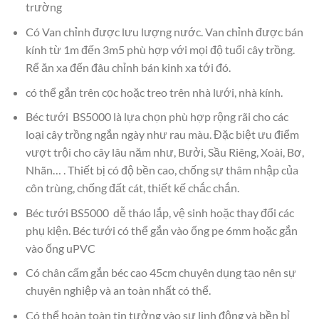
trường
Có Van chỉnh được lưu lượng nước. Van chỉnh được bán
kính từ 1m đến 3m5 phù hợp với mọi độ tuổi cây trồng.
Rể ăn xa đến đâu chỉnh bán kinh xa tới đó.
có thể gắn trên cọc hoặc treo trên nhà lưới, nhà kính.
Béc tưới BS5000 là lựa chọn phù hợp rộng rãi cho các
loại cây trồng ngắn ngày như rau màu. Đặc biệt ưu điểm
vượt trội cho cây lâu năm như, Bưởi, Sầu Riêng, Xoài, Bơ,
Nhãn… . Thiết bị có độ bền cao, chống sự thâm nhập của
côn trùng, chống đất cát, thiết kế chắc chắn.
Béc tưới BS5000 dễ tháo lắp, vệ sinh hoặc thay đổi các
phụ kiện. Béc tưới có thể gắn vào ống pe 6mm hoặc gắn
vào ống uPVC
Có chân cấm gắn béc cao 45cm chuyên dụng tạo nên sự
chuyên nghiệp và an toàn nhất có thể.
Có thể hoàn toàn tin tưởng vào sự linh động và bền bỉ