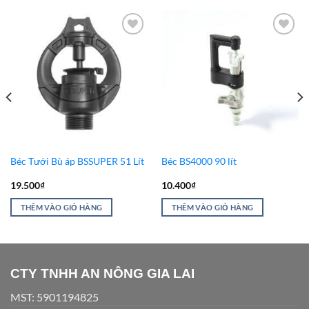
Add to
Add to
Wishlist
Wishlist
Béc Tưới Bù áp BSSUPER 51 Lít
Béc BS4000 90 lít
19.500
₫
10.400
₫
THÊM VÀO GIỎ HÀNG
THÊM VÀO GIỎ HÀNG
CTY TNHH AN NÔNG GIA LAI
MST: 5901194825