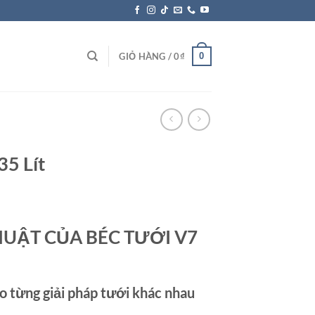
0
GIỎ HÀNG /
0
₫
35 Lít
UẬT CỦA BÉC TƯỚI V7
ho từng giải pháp tưới khác nhau