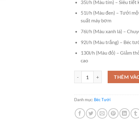
35l/h (Màu tím) – Siêu tiế
51l/h (Màu đen) – Tưới một
suất máy bơm
76l/h (Màu xanh lá) – Chuyê
92l/h (Màu trắng) – Béc tư
130l/h (Màu đỏ) – Giảm thờ
cao
Béc Tưới V7 Pro 35 Lít số lượng
THÊM VÀ
Danh mục:
Béc Tưới