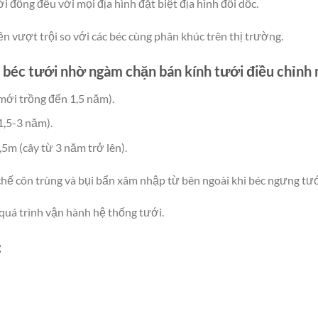
 đồng đều với mọi địa hình đặt biệt địa hình đồi dốc.
 vượt trội so với các béc cùng phân khúc trên thị trường.
 béc tưới nhờ ngàm chặn bán kính tưới điều chỉnh n
mới trồng đến 1,5 năm).
1,5-3 năm).
5m (cây từ 3 năm trở lên).
hế côn trùng và bụi bẩn xâm nhập từ bên ngoài khi béc ngưng tướ
quá trình vận hành hệ thống tưới.
: