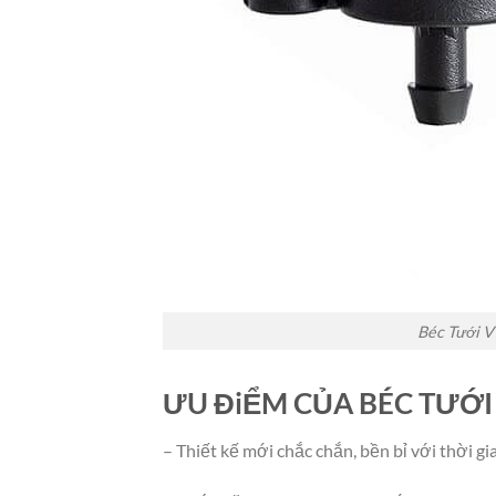
Béc Tưới V7
ƯU ĐiỂM CỦA
BÉC TƯỚI 
– Thiết kế mới chắc chắn, bền bỉ với thời g