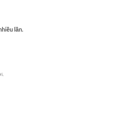
hiều lần.
i.