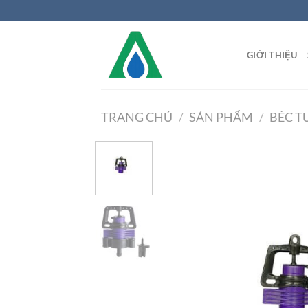
Chuyển
đến
nội
GIỚI THIỆU
dung
TRANG CHỦ
/
SẢN PHẨM
/
BÉC T