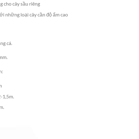
g cho cây sầu riêng
ới những loại cây cần độ ẩm cao
ng cá.
7mm.
n:
m
2-1,5m.
m.