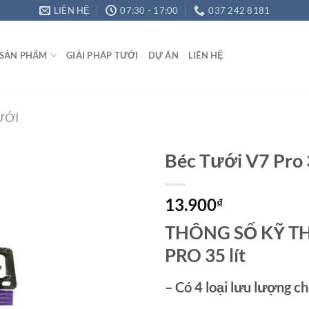
LIÊN HỆ
07:30 - 17:00
037 242 8181
SẢN PHẨM
GIẢI PHÁP TƯỚI
DỰ ÁN
LIÊN HỆ
ƯỚI
Béc Tưới V7 Pro 
13.900
₫
Add to
Wishlist
THÔNG SỐ KỸ TH
PRO 35 lít
– Có 4 loại lưu lượng c