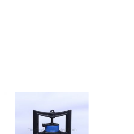
to
Add to
ist
Wishlist