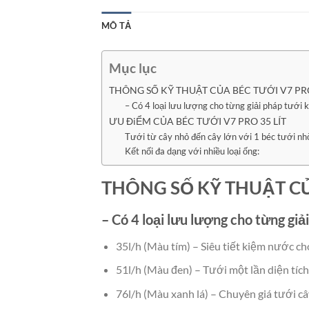
MÔ TẢ
Mục lục
THÔNG SỐ KỸ THUẬT CỦA BÉC TƯỚI V7 PRO 
– Có 4 loại lưu lượng cho từng giải pháp tưới 
ƯU ĐiỂM CỦA BÉC TƯỚI V7 PRO 35 LÍT
Tưới từ cây nhỏ đến cây lớn với 1 béc tưới nh
Kết nối đa dạng với nhiều loại ống:
THÔNG SỐ KỸ THUẬT CỦA
– Có 4 loại lưu lượng cho từng giả
35l/h (Màu tím) – Siêu tiết kiệm nước c
51l/h (Màu đen) – Tưới một lần diện tíc
76l/h (Màu xanh lá) – Chuyên giá tưới cây