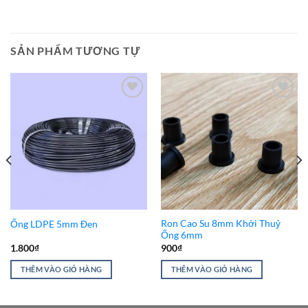
SẢN PHẨM TƯƠNG TỰ
Add to
Add to
Wishlist
Wishlist
Ron Cao Su 8mm Khởi Thuỷ
Ống LDPE 5mm Đen
Ống 6mm
1.800
₫
900
₫
THÊM VÀO GIỎ HÀNG
THÊM VÀO GIỎ HÀNG