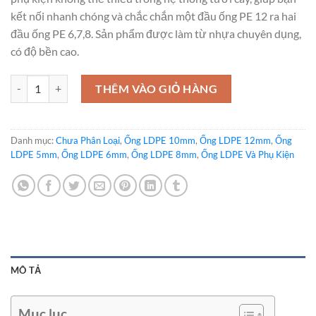
kết nối nhanh chóng và chắc chắn một đầu ống PE 12 ra hai
đầu ống PE 6,7,8. Sản phẩm được làm từ nhựa chuyên dụng,
có độ bền cao.
Tê giảm ống LDPE 12mm ra ống LDPE 6mm-7mm-8mm số lượng
THÊM VÀO GIỎ HÀNG
Danh mục:
Chưa Phân Loại
,
Ống LDPE 10mm
,
Ống LDPE 12mm
,
Ống
LDPE 5mm
,
Ống LDPE 6mm
,
Ống LDPE 8mm
,
Ống LDPE Và Phụ Kiện
MÔ TẢ
Mục lục