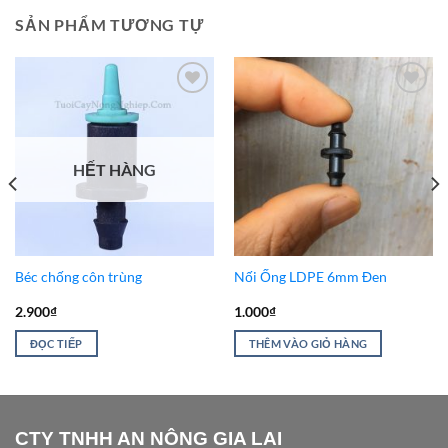
SẢN PHẨM TƯƠNG TỰ
Add to
Add to
Wishlist
Wishlist
HẾT HÀNG
Béc chống côn trùng
Nối Ống LDPE 6mm Đen
2.900
₫
1.000
₫
ĐỌC TIẾP
THÊM VÀO GIỎ HÀNG
CTY TNHH AN NÔNG GIA LAI