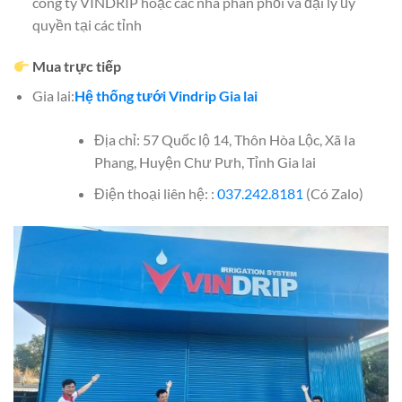
công ty VINDRIP hoặc các nhà phân phối và đại lý ủy
quyền tại các tỉnh
Mua trực tiếp
Gia lai:
Hệ thống tưới Vindrip Gia lai
Địa chỉ: 57 Quốc lộ 14, Thôn Hòa Lộc, Xã Ia
Phang, Huyện Chư Pưh, Tỉnh Gia lai
Điện thoại liên hệ: :
037.242.8181
(Có Zalo)