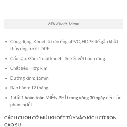
Mũi Khoét 16mm
Công dụng: Khoét lỗ trên ống uPVC, HDPE để gắn khởi
thủy ống tưới LDPE
Cấu tạo: Gồm 1 mũi khoét liên kết với bánh răng.
Chất liệu: Hợp kim
Đường kính: 16mm.
Bảo hành: 12 tháng.
1 đổi 1 hoàn toàn MIỄN PHÍ trong vòng 30 ngày
nếu sản
phẩm bị lỗi.
CÁCH CHỌN CỠ MŨI KHOÉT TÙY VÀO KÍCH CỠ RON
CAO SU