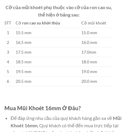
Cỡ của mũi khoét phụ thuộc vào cỡ của ron cao su,
thể hiện ở bảng sau:
STT
Cỡ
ron cao su khởi thủy
Cỡ mũi khoét
1
15.5 mm
15.0 mm
2
16.5 mm
16.0 mm
3
17.5 mm
17.0mm
4
18.5 mm
18.0 mm
5
19.5 mm
19.0 mm
6
20.5 mm
20.0 mm
Mua Mũi Khoét 16mm Ở Đâu?
Để đáp ứng nhu cầu của quý khách hàng gần xa về
Mũi
Khoét 16mm
, Quý khách có thể đến mua trực tiếp tại