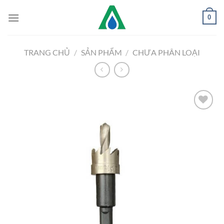
Chuyển
0
đến
nội
dung
TRANG CHỦ
/
SẢN PHẨM
/
CHƯA PHÂN LOẠI
Add to
Wishlist