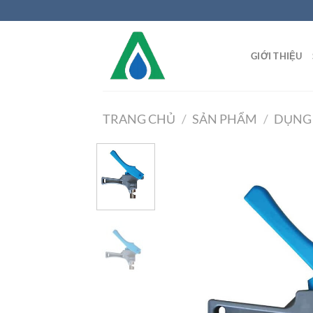
Chuyển
đến
nội
GIỚI THIỆU
dung
TRANG CHỦ
/
SẢN PHẨM
/
DỤNG 