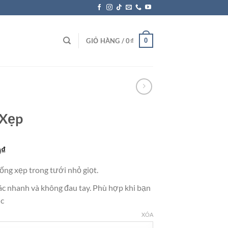
0
GIỎ HÀNG /
0
₫
 Xẹp
0
₫
ng xẹp trong tưới nhỏ giọt.
tác nhanh và không đau tay. Phù hợp khi bạn
ục
XÓA