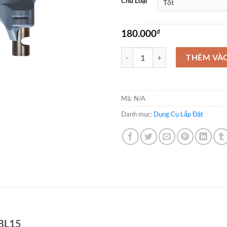
Chủ Loại
180.000
₫
Kìm Bấm Lỗ Ống Xẹp số lượng
THÊM VÀ
Mã:
N/A
Danh mục:
Dụng Cụ Lắp Đặt
 BL15