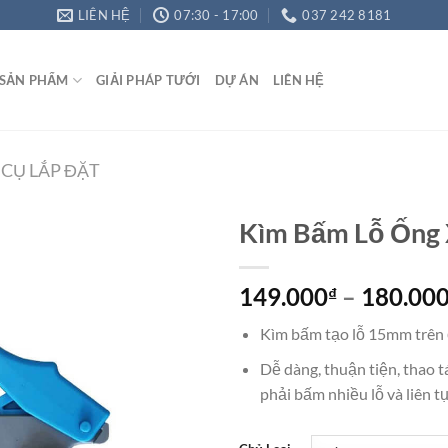
LIÊN HỆ
07:30 - 17:00
037 242 8181
SẢN PHẨM
GIẢI PHÁP TƯỚI
DỰ ÁN
LIÊN HỆ
CỤ LẮP ĐẶT
Kìm Bấm Lỗ Ống
149.000
–
180.00
₫
Add to
Wishlist
Kìm bấm tạo lỗ 15mm trên ố
Dễ dàng, thuận tiện, thao 
phải bấm nhiều lỗ và liên t