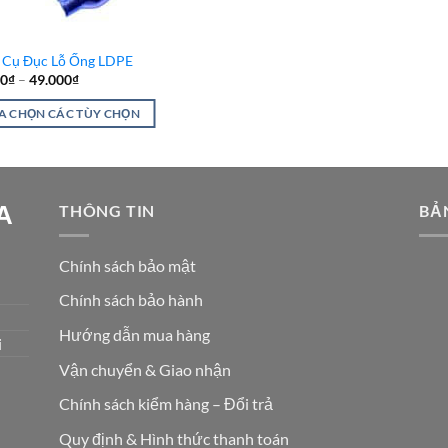
 Cụ Đục Lỗ Ống LDPE
00
₫
–
49.000
₫
A CHỌN CÁC TÙY CHỌN
m
A
THÔNG TIN
BẢ
u
Chính sách bảo mật
Chính sách bảo hành
Hướng dẫn mua hàng
i
Vận chuyển & Giao nhận
Chính sách kiểm hàng – Đổi trả
Quy định & Hình thức thanh toán