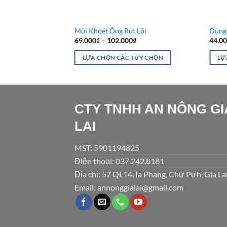
Mũi Khoét Ống Rút Lõi
Dụng
69.000
₫
–
102.000
₫
44.0
LỰA CHỌN CÁC TÙY CHỌN
LỰ
Sản
Sản
phẩm
phẩ
này
này
có
có
CTY TNHH AN NÔNG GI
nhiều
nhiề
LAI
biến
biến
thể.
thể.
MST: 5901194825
Các
Các
Điện thoại: 037.242.8181
tùy
tùy
Địa chỉ: 57 QL14, Ia Phang, Chư Pưh, Gia La
chọn
chọn
có
có
Email: annonggialai@gmail.com
thể
thể
được
được
chọn
chọn