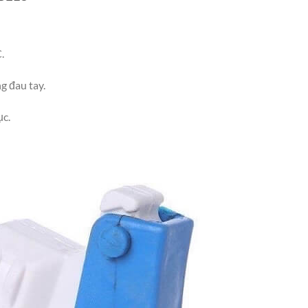
.
g đau tay.
ục.