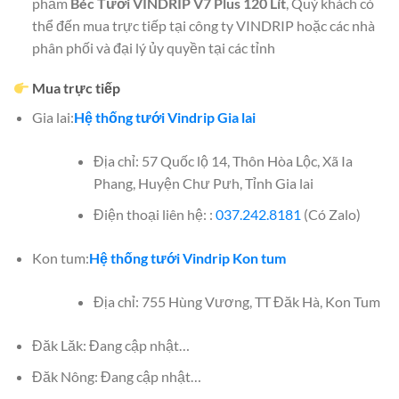
phẩm
Béc Tưới VINDRIP V7 Plus 120 Lít
, Quý khách có
thể đến mua trực tiếp tại công ty VINDRIP hoặc các nhà
phân phối và đại lý ủy quyền tại các tỉnh
Mua trực tiếp
Gia lai:
Hệ thống tưới Vindrip Gia lai
Địa chỉ: 57 Quốc lộ 14, Thôn Hòa Lộc, Xã Ia
Phang, Huyện Chư Pưh, Tỉnh Gia lai
Điện thoại liên hệ: :
037.242.8181
(Có Zalo)
Kon tum:
Hệ thống tưới Vindrip Kon tum
Địa chỉ: 755 Hùng Vương, TT Đăk Hà, Kon Tum
Đăk Lăk: Đang cập nhật…
Đăk Nông: Đang cập nhật…