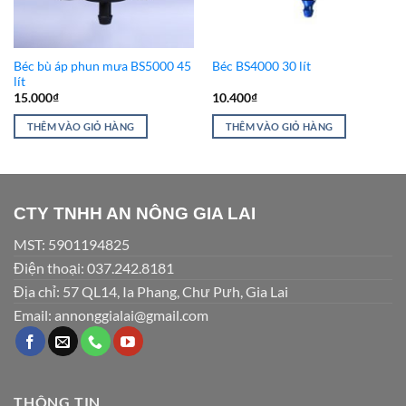
Béc bù áp phun mưa BS5000 45
Béc BS4000 30 lít
lít
15.000
₫
10.400
₫
THÊM VÀO GIỎ HÀNG
THÊM VÀO GIỎ HÀNG
CTY TNHH AN NÔNG GIA LAI
MST: 5901194825
Điện thoại: 037.242.8181
Địa chỉ: 57 QL14, Ia Phang, Chư Pưh, Gia Lai
Email: annonggialai@gmail.com
THÔNG TIN