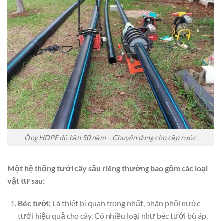
Ống HDPE độ bền 50 năm – Chuyên dụng cho cấp nước
Một hệ thống tưới cây sầu riêng thường bao gồm các loại
vật tư sau:
Béc tưới:
Là thiết bị quan trọng nhất, phân phối nước
tưới hiệu quả cho cây. Có nhiều loại như béc tưới bù áp,