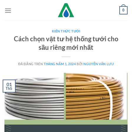
Chuyển
0
đến
nội
dung
KIẾN THỨC TƯỚI
Cách chọn vật tư hệ thống tưới cho
sầu riêng mới nhất
ĐÃ ĐĂNG TRÊN
THÁNG NĂM 1, 2024
BỞI
NGUYỄN VĂN LƯU
01
Th5