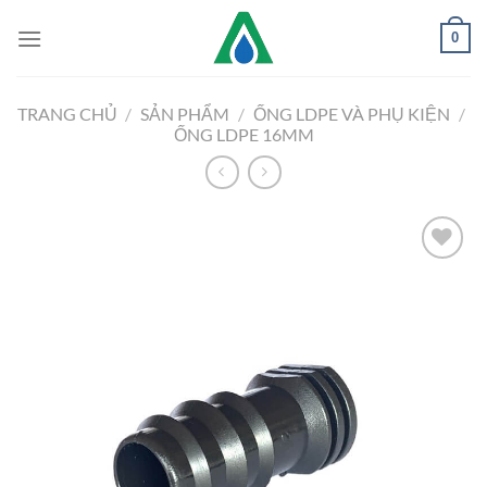
Chuyển
0
đến
nội
dung
TRANG CHỦ
/
SẢN PHẨM
/
ỐNG LDPE VÀ PHỤ KIỆN
/
ỐNG LDPE 16MM
Add to
Wishlist