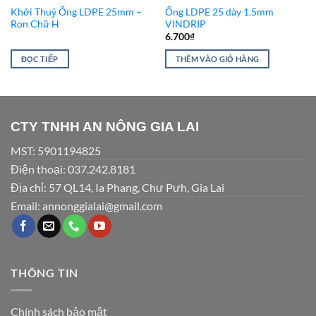
Khởi Thuỷ Ống LDPE 25mm –
Ống LDPE 25 dày 1.5mm
Ron Chữ H
VINDRIP
6.700
₫
ĐỌC TIẾP
THÊM VÀO GIỎ HÀNG
CTY TNHH AN NÔNG GIA LAI
MST: 5901194825
Điện thoại: 037.242.8181
Địa chỉ: 57 QL14, Ia Phang, Chư Pưh, Gia Lai
Email: annonggialai@gmail.com
THÔNG TIN
Chính sách bảo mật