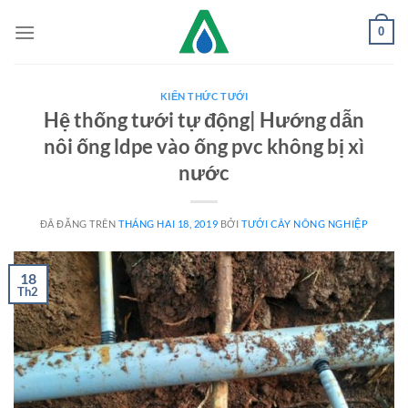
Chuyển
0
đến
nội
dung
KIẾN THỨC TƯỚI
Hệ thống tưới tự động| Hướng dẫn
nôi ống ldpe vào ống pvc không bị xì
nước
ĐÃ ĐĂNG TRÊN
THÁNG HAI 18, 2019
BỞI
TƯỚI CÂY NÔNG NGHIỆP
18
Th2