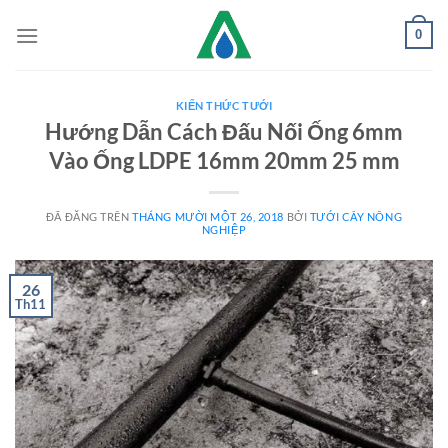
Chuyển
0
đến
nội
dung
KIẾN THỨC TƯỚI
Hướng Dẫn Cách Đấu Nối Ống 6mm
Vào Ống LDPE 16mm 20mm 25 mm
ĐÃ ĐĂNG TRÊN
THÁNG MƯỜI MỘT 26, 2018
BỞI
TƯỚI CÂY NÔNG
NGHIỆP
26
Th11