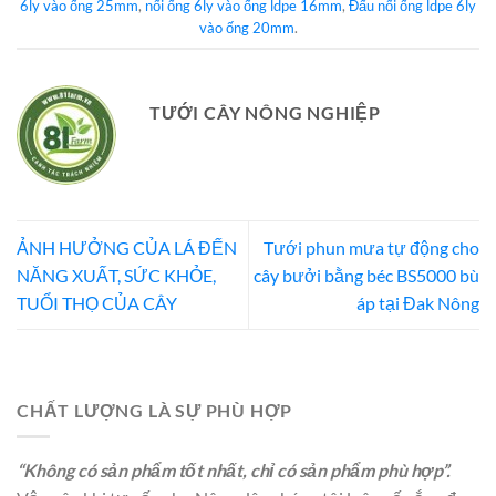
6ly vào ống 25mm
,
nối ống 6ly vào ống ldpe 16mm
,
Đấu nối ống ldpe 6ly
vào ống 20mm
.
TƯỚI CÂY NÔNG NGHIỆP
ẢNH HƯỞNG CỦA LÁ ĐẾN
Tưới phun mưa tự động cho
NĂNG XUẤT, SỨC KHỎE,
cây bưởi bằng béc BS5000 bù
TUỔI THỌ CỦA CÂY
áp tại Đak Nông
CHẤT LƯỢNG LÀ SỰ PHÙ HỢP
“Không có sản phẩm tốt nhất, chỉ có sản phẩm phù hợp”.