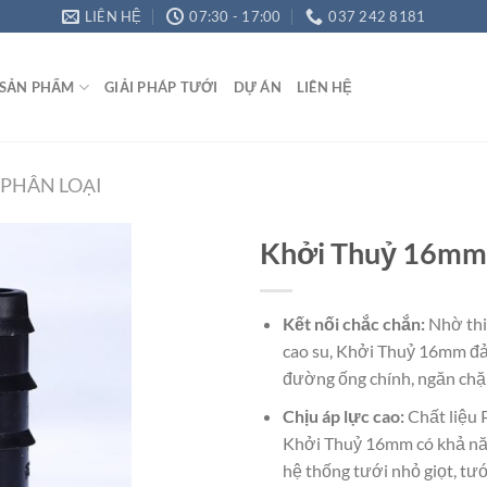
LIÊN HỆ
07:30 - 17:00
037 242 8181
SẢN PHẨM
GIẢI PHÁP TƯỚI
DỰ ÁN
LIÊN HỆ
PHÂN LOẠI
Khởi Thuỷ 16mm
Kết nối chắc chắn:
Nhờ thiế
Add to
cao su, Khởi Thuỷ 16mm đả
Wishlist
đường ống chính, ngăn chặn
Chịu áp lực cao:
Chất liệu 
Khởi Thuỷ 16mm có khả năn
hệ thống tưới nhỏ giọt, tư