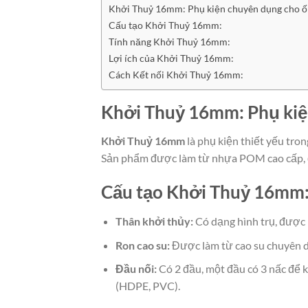
Khởi Thuỷ 16mm: Phụ kiện chuyên dụng cho 
Cấu tạo Khởi Thuỷ 16mm:
Tính năng Khởi Thuỷ 16mm:
Lợi ích của Khởi Thuỷ 16mm:
Cách Kết nối Khởi Thuỷ 16mm:
Khởi Thuỷ 16mm: Phụ kiệ
Khởi Thuỷ 16mm
là phụ kiện thiết yếu tro
Sản phẩm được làm từ nhựa POM cao cấp, đ
Cấu tạo Khởi Thuỷ 16mm
Thân khởi thủy:
Có dạng hình trụ, được
Ron cao su:
Được làm từ cao su chuyên dụ
Đầu nối:
Có 2 đầu, một đầu có 3 nấc để k
(HDPE, PVC).