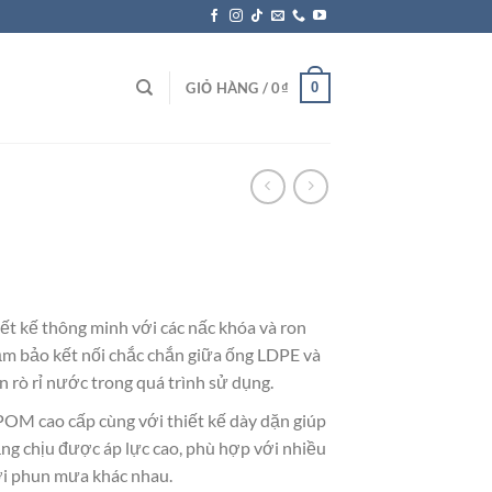
0
GIỎ HÀNG /
0
₫
t kế thông minh với các nấc khóa và ron
m bảo kết nối chắc chắn giữa ống LDPE và
 rò rỉ nước trong quá trình sử dụng.
POM cao cấp cùng với thiết kế dày dặn giúp
g chịu được áp lực cao, phù hợp với nhiều
ới phun mưa khác nhau.