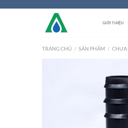
Chuyển
đến
nội
GIỚI THIỆU
dung
TRANG CHỦ
/
SẢN PHẨM
/
CHƯA 