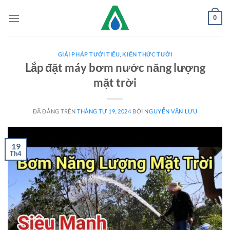
Chuyển
0
đến
nội
dung
GIẢI PHÁP TƯỚI TIÊU
,
KIẾN THỨC TƯỚI
Lắp đặt máy bơm nước năng lượng
mặt trời
ĐÃ ĐĂNG TRÊN
THÁNG TƯ 19, 2024
BỞI
NGUYỄN VĂN LƯU
19
Th4