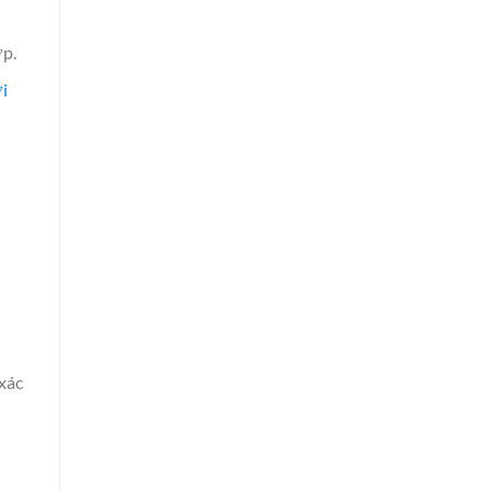
ợp.
i
xác