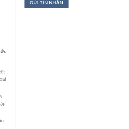
thức
kết
oại
ới
lặp
ạn