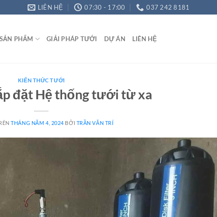
LIÊN HỆ
07:30 - 17:00
037 242 8181
SẢN PHẨM
GIẢI PHÁP TƯỚI
DỰ ÁN
LIÊN HỆ
KIẾN THỨC TƯỚI
lắp đặt Hệ thống tưới từ xa
TRÊN
THÁNG NĂM 4, 2024
BỞI
TRẦN VĂN TRÍ