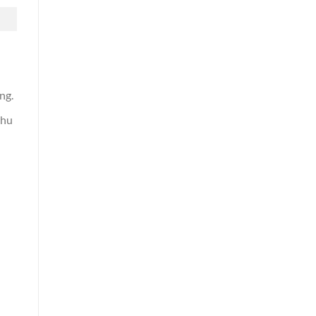
ng.
khu