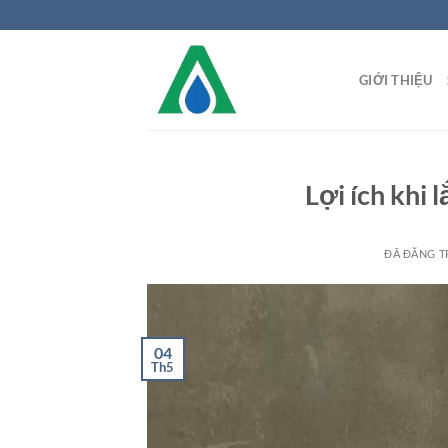
Chuyển
đến
nội
GIỚI THIỆU
dung
Lợi ích khi 
ĐÃ ĐĂNG 
04
Th5