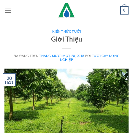
Chuyển
0
đến
nội
dung
KIẾN THỨC TƯỚI
Giới Thiệu
ĐÃ ĐĂNG TRÊN
THÁNG MƯỜI MỘT 20, 2018
BỞI
TƯỚI CÂY NÔNG
NGHIỆP
20
Th11