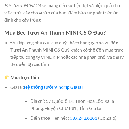
Béc Tưới MINI C6
sẽ mang đến sự tiện lợi và hiệu quả cho
việc tưới cây cho vườn của bạn, đảm bảo sự phát triển ổn
định cho cây trồng
Mua Béc Tưới An Thạnh MINI C6 Ở Đâu?
Để đáp ứng nhu cầu của quý khách hàng gần xa về
Béc
Tưới An Thạnh MINI C6
Quý khách có thể đến mua trực
tiếp tại công ty VINDRIP hoặc các nhà phân phối và đại lý
ủy quền tại các tỉnh
Mua trực tiếp
Gia lai:
Hệ thống tưới Vindrip Gia lai
Địa chỉ: 57 Quốc lộ 14, Thôn Hòa Lộc, Xã Ia
Phang, Huyện Chư Pưh, Tỉnh Gia lai
Điện thoại liên hệ: :
037.242.8181
(Có Zalo)