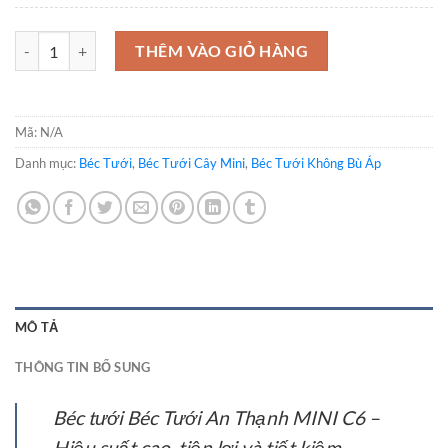
Béc Tưới An Thạnh MINI C6 số lượng
THÊM VÀO GIỎ HÀNG
Mã:
N/A
Danh mục:
Béc Tưới
,
Béc Tưới Cây Mini
,
Béc Tưới Không Bù Áp
MÔ TẢ
THÔNG TIN BỔ SUNG
Béc tưới Béc Tưới An Thạnh MINI C6 –
Hiệu suất cao, tiện lợi và tiết kiệm