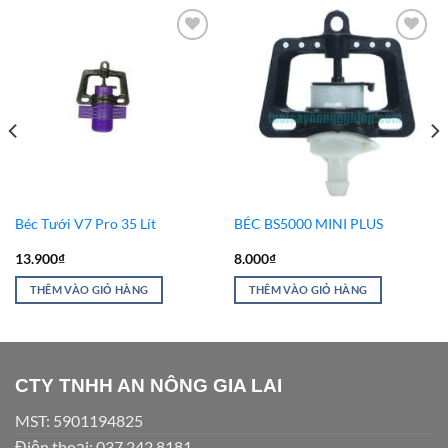
Add to
Add to
Wishlist
Wishlist
Béc Tưới V7 Pro 35 Lít
BÉC BS5000 MINI PLUS
13.900
₫
8.000
₫
THÊM VÀO GIỎ HÀNG
THÊM VÀO GIỎ HÀNG
CTY TNHH AN NÔNG GIA LAI
MST: 5901194825
Điện thoại: 037.242.8181