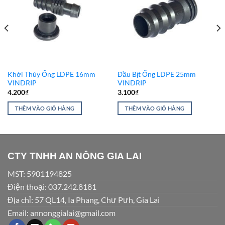
Add to
Add to
Wishlist
Wishlist
Khởi Thủy Ống LDPE 16mm
Đầu Bịt Ống LDPE 25mm
VINDRIP
VINDRIP
4.200
₫
3.100
₫
THÊM VÀO GIỎ HÀNG
THÊM VÀO GIỎ HÀNG
CTY TNHH AN NÔNG GIA LAI
MST: 5901194825
Điện thoại: 037.242.8181
Địa chỉ: 57 QL14, Ia Phang, Chư Pưh, Gia Lai
Email: annonggialai@gmail.com