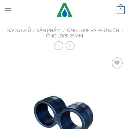
Chuyển
0
đến
nội
dung
TRANG CHỦ
/
SẢN PHẨM
/
ỐNG LDPE VÀ PHỤ KIỆN
/
ỐNG LDPE 25MM
Add to
Wishlist