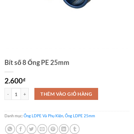
Bít số 8 Ống PE 25mm
2.600
₫
Bít số 8 Ống PE 25mm số lượng
THÊM VÀO GIỎ HÀNG
Danh mục:
Ống LDPE Và Phụ Kiện
,
Ống LDPE 25mm