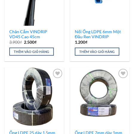
Các
tùy
chọn
có
thể
Chân Cắm VINDRIP
Nối Ống LDPE 6mm Một
được
VD45 Cao 45cm
Đầu Ren VINDRIP
chọn
Giá
Giá
3.900
₫
2.500
₫
1.200
₫
trên
gốc
hiện
là:
tại
trang
THÊM VÀO GIỎ HÀNG
THÊM VÀO GIỎ HÀNG
3.900₫.
là:
2.500₫.
sản
phẩm
Add to
Add to
Wishlist
Wishlist
Ống LDPE 25 dày 1.5mm
Ống LDPE 7mm dày 1mm