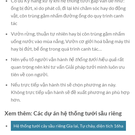
Có đủ Kỹ năng xử lý khi hệ thống tưới gắp vấn đề như:
ống bị đứt, xì do phát cỏ, đi lại khi chăm sóc hay do động
vật, côn trùng gặm nhấm đường ống do quy trình canh
tác
Vườn rừng, thuận tự nhiên hay bị côn trùng gặm nhấm
uống nước vào mùa nắng, Vườn cơ giới hoá bằng máy thì
hay bị đứt, bể ống trong quá trình canh tác…
Nên yếu tố người vận hành
hệ thống tưới hiệu quả
rất
quan trọng nên khi tư vấn Giải pháp tưới mình luôn ưu
tiên về con người.
Nếu trực tiếp vận hành thì sẽ chọn phương án này.
Không trực tiếp vận hành sẽ đề xuất phương án phù hợp
hơn.
Xem thêm: Các dự án hệ thống tưới sầu riêng
Hệ thống tưới cây sầu riêng Gia lai, Tự chảy, diện tích 16ha