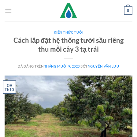
Chuyển
0
đến
nội
dung
KIẾN THỨC TƯỚI
Cách lắp đặt hệ thống tưới sầu riêng
thu mỗi cây 3 tạ trái
ĐÃ ĐĂNG TRÊN
THÁNG MƯỜI 9, 2023
BỞI
NGUYỄN VĂN LƯU
09
Th10