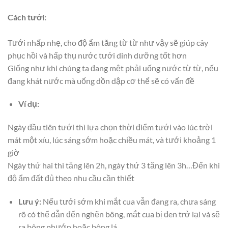
Cách tưới:
Tưới nhấp nhẹ, cho độ ẩm tăng từ từ như vậy sẽ giúp cây
phục hồi và hấp thụ nước tưới dinh dưỡng tốt hơn
Giống như khi chúng ta đang mệt phải uống nước từ từ, nếu
đang khát nước mà uống dồn dập cơ thể sẽ có vấn đề
Ví dụ:
Ngày đầu tiên tưới thì lựa chọn thời điểm tưới vào lúc trời
mát một xíu, lúc sáng sớm hoặc chiều mát, và tưới khoảng 1
giờ
Ngày thứ hai thì tăng lên 2h, ngày thứ 3 tăng lên 3h…Đến khi
độ ẩm đất đủ theo nhu cầu cần thiết
Lưu ý:
Nếu tưới sớm khi mắt cua vẫn đang ra, chưa sáng
rõ có thể dẫn đến nghẽn bông, mắt cua bị đen trở lại và sẽ
ra bông phướn hoặc bông lá.