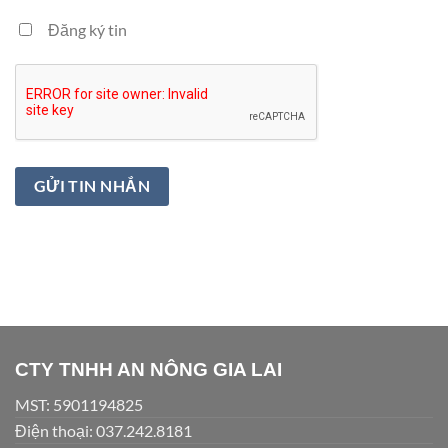
Đăng ký tin
CTY TNHH AN NÔNG GIA LAI
MST: 5901194825
Điện thoại: 037.242.8181