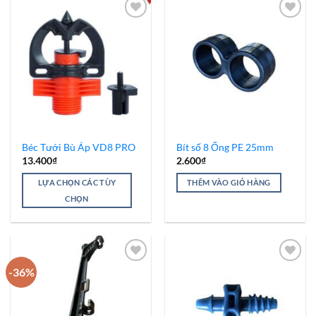
Add to
Add to
Wishlist
Wishlist
Béc Tưới Bù Áp VD8 PRO
Bít số 8 Ống PE 25mm
13.400
₫
2.600
₫
LỰA CHỌN CÁC TÙY
THÊM VÀO GIỎ HÀNG
CHỌN
Sản
phẩm
này
có
-36%
nhiều
biến
Add to
Add to
thể.
Wishlist
Wishlist