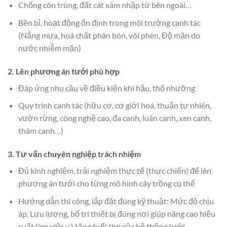
Chống côn trùng, đất cát xâm nhập từ bên ngoài…
Bền bỉ, hoạt động ổn định trong môi trường canh tác
(Nắng mưa, hoá chất phân bón, vôi phèn, Độ mặn do
nước nhiễm mặn)
2. Lên phương án tưới phù hợp
Đáp ứng nhu cầu về điều kiện khí hậu, thổ nhưỡng
Quy trình canh tác (hữu cơ, cơ giới hoá, thuận tự nhiên,
vườn rừng, công nghệ cao, đa canh, luân canh, xen canh,
thâm canh…)
3. Tư vấn chuyên nghiệp trách nhiệm
Đủ kinh nghiệm, trải nghiệm thực tế (thực chiến) để lên
phương án tưới cho từng mô hình cây trồng cụ thể
Hướng dẫn thi công, lắp đặt đúng kỹ thuật: Mức độ chịu
áp, Lưu lượng, bố trí thiết bị đúng nơi giúp nâng cao hiệu
suất làm việc và tăng tuổi thọ của hệ thống tưới.