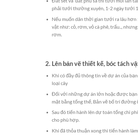
Đất sét và đất phù sa thì tưới mỗi lần t
phải tưới thường xuyên, 1-2 ngày tưới 1
Nếu muốn dãn thời gian tưới ra lâu hơn 5-
vật như: cỏ, rơm, vỏ cà phê, trấu.., nhưn
rơm.
2. Lên bản vẽ thiết kế, b
óc tách vậ
Khi có đầy đủ thông tin về dự án của bạ
loại cây
Đối với những dự án lớn hoặc được bạn y
mặt bằng tổng thể, Bản vẽ bố trí đường
Sau đó tiến hành lên dự toán tổng chi phí
cho phù hợp.
Khi đã thỏa thuận xong thì tiến hành làm