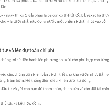
ầm 15 đến 30 phút là đảm bảo rồi vì nó chỉ khô trên bề mặt. Nhưng
 lần
7 ngày thì có 1 giải pháp là bà con có thể tủ gốc bằng xác bã thự
g chú ý là tưới phải gấp đôi vì nước một phần sẽ thấm hút vào cỏ,
t tư và lên dự toán chi phí
n chúng tôi sẽ tiến hành lên phương án tưới cho phù hợp cho từng
êu cầu, chúng tôi sẽ lên bản vẽ chi tiết cho khu vườn như: Bản v
 ống, trạm bơm, Hệ thống điện điều khiển tưới tự động…
 đầu tư và gửi cho bạn để tham khảo, chỉnh sửa và cân đối tài chí
 thủ tục ký kết hợp đồng