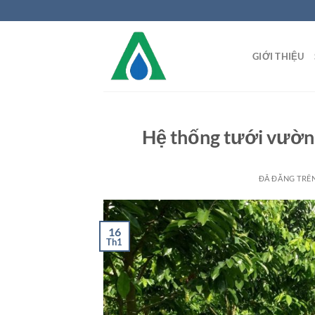
Chuyển
đến
nội
GIỚI THIỆU
dung
Hệ thống tưới vườn c
ĐÃ ĐĂNG TRÊ
16
Th1