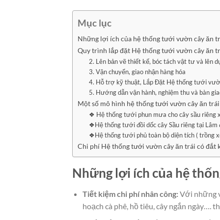
Mục lục
Những lợi ích của hệ thống tưới vườn cây ăn tr
Quy trình lắp đặt Hệ thống tưới vườn cây ăn tr
2. Lên bản vẽ thiết kế, bóc tách vật tư và lên d
3. Vận chuyển, giao nhận hàng hóa
4. Hỗ trợ kỹ thuật, Lắp Đặt Hệ thống tưới vườ
5. Hướng dẫn vận hành, nghiệm thu và bàn gia
Một số mô hình hệ thống tưới vườn cây ăn trái
❖ Hệ thống tưới phun mưa cho cây sầu riêng xe
❖Hệ thống tưới đồi dốc cây Sầu riêng tại Lâm
❖Hệ thống tưới phủ toàn bộ diện tích ( trồng 
Chi phí Hệ thống tưới vườn cây ăn trái có đắt
Những lợi ích của hệ thốn
Tiết kiệm chi phí nhân công:
Với những v
hoạch cà phê, hồ tiêu, cây ngắn ngày…. thì