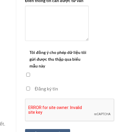
Điền thông tin cần được tư vấn
Tôi đồng ý cho phép dữ liệu tôi
gửi được thu thập qua biểu
mẫu này
Đăng ký tin
ết.