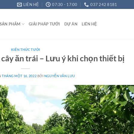
LIÊN HỆ
07:30 - 17:00
037 242 8181
SẢN PHẨM
GIẢI PHÁP TƯỚI
DỰ ÁN
LIÊN HỆ
KIẾN THỨC TƯỚI
ây ăn trái – Lưu ý khi chọn thiết bị
N
THÁNG MỘT 16, 2022
BỞI
NGUYỄN VĂN LƯU