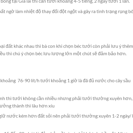
bông tại Gia lai thì cần tưới khoảng 4-5 tiếng, 2 ngày tưới 1 lần.
t ngờ làm nhiệt độ thay đổi đột ngột và gây ra tình trạng rụng b
ại đất khác nhau thì bà con khi chọn béc tưới còn phải lưu ý thêm
ều thì chú ý chọn béc lưu lượng lớn một chút sẽ đảm bảo hơn.
g khoảng 76-90 lít/h tưới khoảng 1 giờ là đã đủ nước cho cây sầu
anh thì tưới không cần nhiều nhưng phải tưới thường xuyên hơn,
trưởng thành thì lâu hơn xíu
giữ nước kém hơn đất sỏi nên phải tưới thường xuyên 1-2 ngày/ 