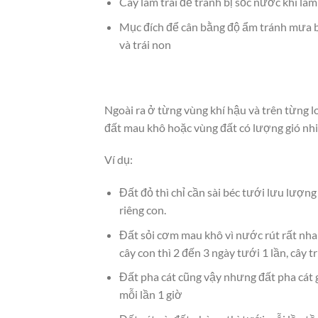
Cây làm trái để tránh bị sốc nước khi làm 
Mục đích để cân bằng độ ẩm tránh mưa bấ
và trái non
Ngoài ra ở từng vùng khí hậu và trên từng lo
đất mau khô hoặc vùng đất có lượng gió nhi
Ví dụ:
Đất đỏ thì chỉ cần sài béc tưới lưu lượn
riêng con.
Đất sỏi cơm mau khô vì nước rút rất nh
cây con thì 2 đến 3 ngày tưới 1 lần, cây 
Đất pha cát cũng vậy nhưng đất pha cát 
mỗi lần 1 giờ