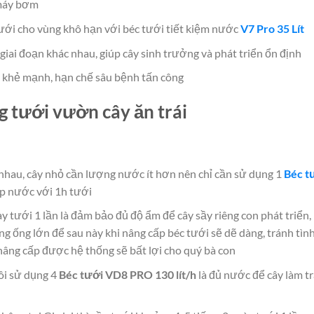
 máy bơm
tưới cho vùng khô hạn với béc tưới tiết kiệm nước
V7 Pro 35 Lít
giai đoạn khác nhau, giúp cây sinh trưởng và phát triển ổn định
 khẻ mạnh, hạn chế sâu bệnh tấn công
g tưới vườn cây ăn trái
nhau, cây nhỏ cần lượng nước ít hơn nên chỉ cần sử dụng 1
Béc t
ấp nước với 1h tưới
ày tưới 1 lần là đảm bảo đủ độ ẩm để cây sầy riêng con phát triển,
ng ống lớn để sau này khi nâng cấp béc tưới sẽ dẽ dàng, tránh tìn
âng cấp được hệ thống sẽ bất lợi cho quý bà con
ôi sử dụng 4
Béc tưới VD8 PRO 130 lít/h
là đủ nước để cây làm tr