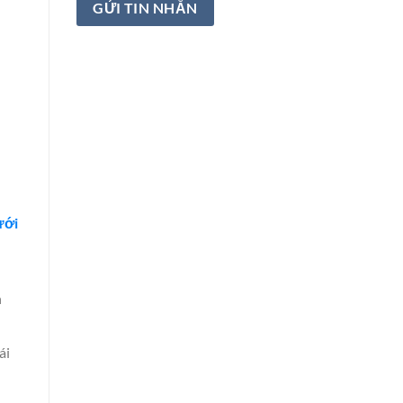
ưới
h
ái