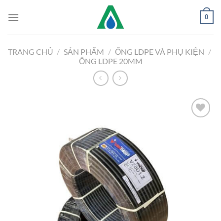
Chuyển
0
đến
nội
dung
TRANG CHỦ
/
SẢN PHẨM
/
ỐNG LDPE VÀ PHỤ KIỆN
/
ỐNG LDPE 20MM
Add to
Wishlist