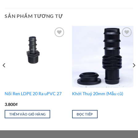
SẢN PHẨM TƯƠNG TỰ
Add to
Add to
Wishlist
Wishlist
Nối Ren LDPE 20 Ra uPVC 27
Khởi Thuỷ 20mm (Mẫu cũ)
3.800
₫
THÊM VÀO GIỎ HÀNG
ĐỌC TIẾP