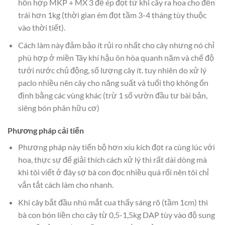
hỗn hợp MKP + MX 3 để ép đọt từ khi cây ra hoa cho đến
trái hơn 1kg (thời gian ém đọt tầm 3-4 tháng tùy thuộc
vào thời tiết).
Cách làm này đảm bảo ít rủi ro nhất cho cây nhưng nó chỉ
phù hợp ở miền Tây khí hậu ôn hòa quanh năm và chế độ
tưới nước chủ động, số lượng cây ít. tuy nhiên do xử lý
paclo nhiều nên cây cho năng suất và tuổi thọ không ổn
định bằng các vùng khác (trừ 1 số vườn đầu tư bài bản,
siêng bón phân hữu cơ)
Phương pháp cải tiến
Phương pháp này tiến bộ hơn xíu kích đọt ra cùng lúc với
hoa, thực sự để giải thích cách xử lý thì rất dài dòng mà
khi tôi viết ở đây sợ bà con đọc nhiều quá rối nên tôi chỉ
vắn tắt cách làm cho nhanh.
Khi cây bắt đầu nhú mắt cua thấy sáng rõ (tầm 1cm) thì
bà con bón liền cho cây từ 0,5-1,5kg DAP tùy vào độ sung