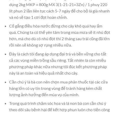
dụng 2kg MKP + 800g MX 3(1-21-21+3Zn) / 1 phuy 220
lit phun 2 lần liên tục cách 5-7 ngày để cho bộ lá già nhanh
và nó sẽ tạo 1 cơi đọt hoàn chỉnh.
Cố gắng điều hòa nước đừng cho cây khô quá hay ẩm
quá. Chúng ta có thể yên tâm trong mùa mưa sẽ ít nhú đọt
hơn, mà cho dù có nhú đọt thì 2 tháng sau trái cũng đã lớn
rồi nên sẽ không sợ rụng nhiều nữa.
Đây là cách tôi đang áp dụng đại trà và bền vững cho tất
cả các vùng miền trồng sầu riêng. Tất nhiên là còn nhiều
phương pháp khác nữa nhưng tôi đúc kết phương pháp
này là an toàn và hiệu quả nhất cho cây.
Cần chú ý là bà con nên chọn mua phân thuốc tại các cửa
hàng lớn có uy tín trong vùng để tránh hàng kém chất
lượng ảnh hưởng đến mùa vụ của mình.
Trong quá trình chăm sóc hoa và lá non bà con cần chú ý
theo dõi sâu bệnh hại để kết hợp phun luôn cho tiện công