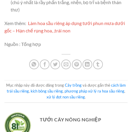
(chú ý nhất là rầy phấn trắng, nhện, bọ trĩ và bệnh thán
thư)
Xem thêm:
Làm hoa sầu riêng áp dụng tưới phun mưa dưới
gốc – Hạn chế rụng hoa, ,trái non
Nguồn : Tổng hợp
Mục nhập này đã được đăng trong
Cây trồng
và được gắn thẻ
cách làm
trái sầu riêng
,
kích bông sầu riêng
,
phương pháp xử lý ra hoa sầu riêng
,
xử lý đọt non sầu riêng
.
TƯỚI CÂY NÔNG NGHIỆP