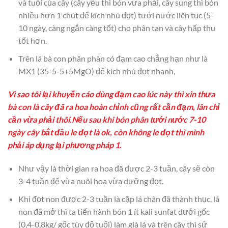
và tuổi của cây (cây yếu thì bón vừa phải, cây sung thì bón
nhiều hơn 1 chút để kích nhú đọt) tưới nước liên tục (5-
10 ngày, càng ngắn càng tốt) cho phân tan và cây hấp thu
tốt hơn.
Trên lá bà con phân phân có đạm cao chẳng hạn như là
MX1 (35-5-5+5MgO) để kích nhú đọt nhanh,
Vì sao tôi lại khuyến cáo dùng đạm cao lúc này thì xin thưa
bà con là cây đã ra hoa hoàn chỉnh cũng rất cần đạm, lân chỉ
cần vừa phải thôi.Nếu sau khi bón phân tưới nước 7-10
ngày cây bắt đầu le đọt là ok, còn không le đọt thì mình
phải áp dụng lại phương pháp 1.
Như vậy là thời gian ra hoa đã được 2-3 tuần, cây sẽ còn
3-4 tuần để vừa nuôi hoa vừa dưỡng đọt.
Khi đọt non được 2-3 tuần là cặp lá chân đã thành thục, lá
non đã mở thì ta tiến hành bón 1 ít kali sunfat dưới gốc
(0,4-0,8kg/ gốc tùy độ tuổi) làm già lá và trên cây thì sử