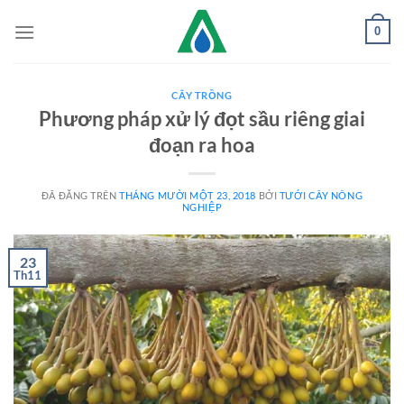
Chuyển
0
đến
nội
dung
CÂY TRỒNG
Phương pháp xử lý đọt sầu riêng giai
đoạn ra hoa
ĐÃ ĐĂNG TRÊN
THÁNG MƯỜI MỘT 23, 2018
BỞI
TƯỚI CÂY NÔNG
NGHIỆP
23
Th11